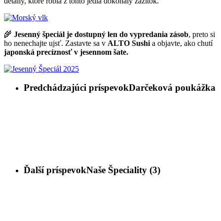
detaily, ktoré robia z tohto jedla dokonalý zážitok.
🌾
Jesenný špeciál je dostupný len do vypredania zásob
, preto si
ho nenechajte ujsť. Zastavte sa v
ALTO Sushi
a objavte, ako chutí
japonská precíznosť v jesennom šate.
Predchádzajúci príspevok
Darčeková poukážka
Ďalší príspevok
Naše Špeciality (3)