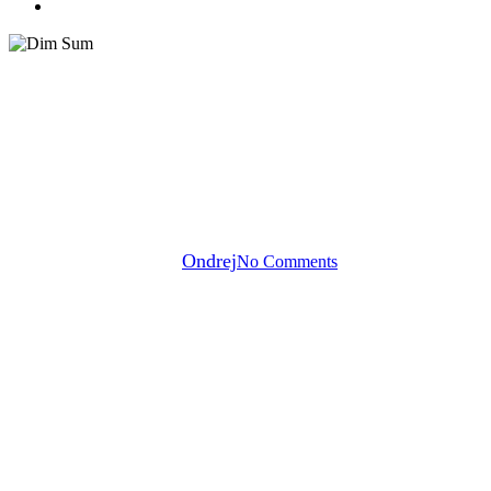
search
Akcia
Info pre zákazníkov
JESENNÝ ŠPECIÁL 2025
By
Ondrej
No Comments