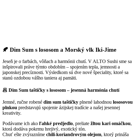
🍂 Dim Sum s lososom a Morský vlk Iki-Jime
Jeseň je o farbách, vôňach a harmónii chutí. V ALTO Sushi sme sa
inšpirovali práve týmto obdobím – spojením tepla, jemnosti a
japonskej precíznosti. Výsledkom sú dve nové špeciality, ktoré sa
stanú ozdobou vášho taniera aj pamäti.
🥟 Dim Sum taštičky s lososom – jesenná harmónia chutí
Jemné, ručne robené
dim sum taštičky
plnené lahodnou
lososovou
plnkou
predstavujú spojenie ázijskej tradície a našej jesennej
kreativity.
Podávame ich ako
ľahké predjedlo
, preliate
žltou kari omáčkou
,
ktorá dodáva pokrmu hrejivý, exotický tón.
Chuť ešte zvýrazníme
chili-koriandrovým olejom
, ktorý prináša