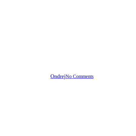
Info pre zákazníkov
Akcia
Malá Streetka 2025
By
Ondrej
No Comments