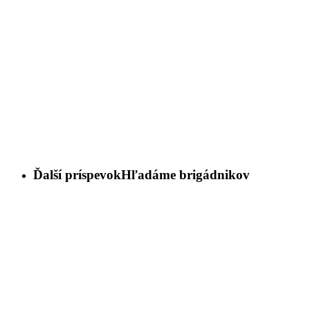
Ďalší príspevok
Hľadáme brigádnikov