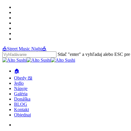
Skip
facebook
to
youtube
main
google-
content
plus
instagram
tripadvisor
phone
email
🎪Street Music Night🎪
Stlač "enter" a vyhľadaj alebo ESC pre
Close
Search
search
Menu
🏠
Obedy 🍱
Jedlo
Nápoje
Galéria
Donáška
BLOG
Kontakt
O
b
j
e
d
n
a
j
search