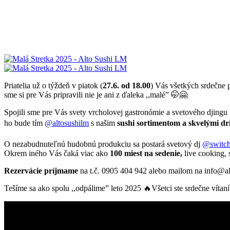
Priatelia už o týždeň v piatok (
27.6. od 18.00
) Vás všetkých srdečne p
sme si pre Vás pripravili nie je ani z ďaleka ,,malé” 🤭🤗
Spojili sme pre Vás svety vrcholovej gastronómie a svetového djingu
ho bude tím
@altosushilm
s našim
sushi sortimentom a skvelými dr
O nezabudnuteľnú hudobnú produkciu sa postará svetový dj
@switch
Okrem iného Vás čaká viac ako
100 miest na sedenie,
live cooking,
Rezervácie príjmame
na t.č. 0905 404 942 alebo mailom na info@al
Tešíme sa ako spolu ,,odpálime” leto 2025 🔥Všetci ste srdečne vítaní