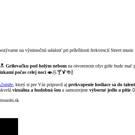
ozývame na výnimočnú udalosť pri príležitosti frekvencií Street music 
 🔝
Grilovačku pod holým nebom
na otvorenom ofyr grile bude mať 
inkami počas celej noci
🍣🥟🍸🍹🍻🍾
2smile
, ktorý si pre Vás pripravil aj
prekvapenie hodiace sa do talent
 skvelá
vizuálna a hudobná šou
a samozrejme
výborné jedlo a pitie

tosushi.sk