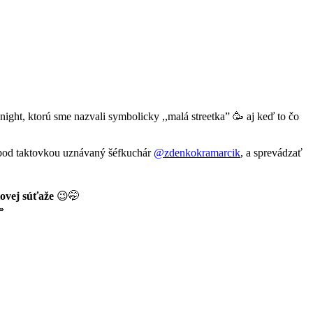
night, ktorú sme nazvali symbolicky ,,malá streetka” 🥳 aj keď to čo
pod taktovkou uznávaný šéfkuchár
@zdenkokramarcik
, a sprevádzať
ovej súťaže
😉🤭
