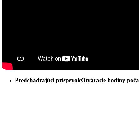
Predchádzajúci príspevok
Otváracie hodiny počas